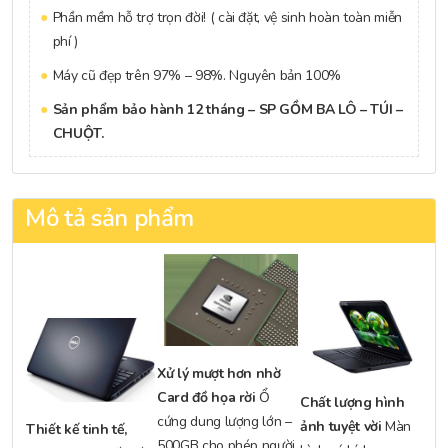
Phần mềm hỗ trợ trọn đời! ( cài đặt, vệ sinh hoàn toàn miễn
phí )
Máy cũ đẹp trên 97% – 98%. Nguyên bản 100%
Sản phẩm bảo hành 12 tháng – SP GỒM BA LÔ – TÚI –
CHUỘT.
Mô tả sản phẩm
Xử lý mượt hơn nhờ
Card đồ họa rời
Ổ
Chất lượng hình
cứng dung lượng lớn –
ảnh tuyệt vời
Màn
Thiết kế tinh tế,
500GB cho phép người