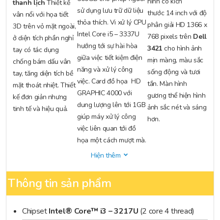
hình có kích
thanh lịch
Thiết kế
sử dụng lưu trữ dữ liệu
thước
14 inch
với độ
vân nổi với họa tiết
thỏa thích. Vi xử lý CPU
phân giải HD 1366 x
3D trên vỏ mặt ngoài,
Intel
Core i5
– 3337U
768 pixels trên
Dell
ở diện tích phần nghỉ
hướng tới sự hài hòa
3421
cho hình ảnh
tay có tác dụng
giữa việc tiết kiệm điện
mịn màng, màu sắc
chống bám dấu vân
năng và xử lý công
sống động và tươi
tay, tăng diện tích bề
việc. Card đồ họa HD
tắn. Màn hình
mặt thoát nhiệt. Thiết
GRAPHIC 4000 với
gương thể hiện hình
kế đơn giản nhưng
dung lượng lên tới 1GB
ảnh sắc nét và sáng
tinh tế và hiệu quả.
giúp máy xử lý công
hơn.
việc liên quan tới đồ
họa một cách mượt mà.
Hiện thêm
Thông tin sản phẩm
Bàn phím đẹp,
Tận hưởng chất
Sẵn sàng mọi loại kết
Chipset
Intel® Core™ i3 – 3217U
(2 core 4 thread)
thao tác êm.
lượng âm thanh
nối phổ thông
Giống