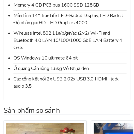
Touchpad làm việc
Memory 4 GB PC3 bus 1600 SSD 128GB
đỉnh cao cùng công
như những
chuẩn xác
Bàn
nghệ
dòng
laptop
trên thị
Màn hình 14′′ TrueLife LED-Backlit Display, LED Backlit
phím được thiết kế
MaxxAudio
Công
trường,
Dell Inspiron
Độ phân giải HD - HD Graphics 4000
trên máy thuộc loại
nghệ MaxxAudio nổi
3421
Chiclet, có độ nảy
Wireless Intel 802.11a/b/g/n/ac (2×2) Wi-Fi and
tiếng tái tạo lại âm
33212G50G
được
cao, các tiếp điểm
Bluetooth 4.0 LAN 10/100/1000 GbE LAN Battery 4
thanh trung thực như
trang bị đầy đủ các
tiếp xúc tốt nên việc
Cells
bản gốc. Nó còn cho
cổng kết nối như 2
gõ phím sẽ chính
phép lựa chọn những
cổng USB 3.0, 1 cổng
OS Windows 10 ultimate 64 bit
xác và thích thú
chế độ âm thanh
USB 2.0, 1 cổng mạng
Ổ quang Cân nặng 1.8kg Vỏ Nhựa đen
hơn. Touchpad trên
được thiết lập sẵn bởi
lan, 1 cổng VGA và ổ
các sản phẩm từ
các chuyên gia âm
đĩa quang. Nhờ đó
Các cổng kết nối 2x USB 2.02x USB 3.0 HDMI - jack
hãng
Dell
luôn
thanh, phù hợp với
người dùng dễ dàng
audio 3.5
chứng tỏ được khả
những nhu cầu và sở
chia sẻ dữ liệu giữa các
năng làm việc ổn
thích khác nhau của
thiết bị với máy tính dễ
định và chính xác.
người sử dụng.
dàng hơn.
Sản phẩm so sánh