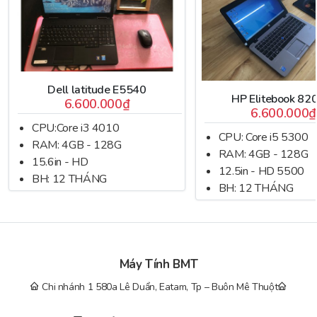
Dell latitude E5540
HP Elitebook 82
6.600.000₫
6.600.000₫
CPU:Core i3 4010
CPU: Core i5 5300
RAM: 4GB - 128G
RAM: 4GB - 128G
15.6in - HD
12.5in - HD 5500
BH: 12 THÁNG
BH: 12 THÁNG
Cổng kết nối đa dạng
Dell 5470 có đầy đủ các cổng két nối cần thiết phục vụ cho công
việc. Bên cạnh trái của
Dell e5470
ta thấy được 1 cổng USB 3.0
và 1 khe đọc SmartCard. Bên cạnh phải gồm có khe khóa an toàn,
Máy Tính BMT
1 cổng USB 3.0 khe đọc thẻ SD và jack combo audio. Phía đuôi
máy chúng ta có cổng Ethernet, cổng VGA, khe cắm SIM, cổng
Chi nhánh 1 580a Lê Duẩn, Eatam, Tp – Buôn Mê Thuột
HDMI, 1 cổng USB 3.0 và cổng sạc.