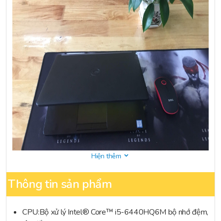
Hiện thêm
Dell Latitude e5470
là chiếc laptop màn hình 14 inch nhỏ gọn
Thông tin sản phẩm
thích hợp làm văn phòng giá rẻ với thiết kế bền bỉ, kết nối đa dạng.
Thiết kế bền bỉ
CPU:Bộ xử lý Intel® Core™ i5-6440HQ6M bộ nhớ đệm,