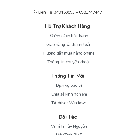
Liên Hệ 349458893 – 0981747447
Hỗ Trợ Khách Hàng
Chính sách bảo hành
Giao hàng và thanh toán
Hướng dẫn mua hàng online
Thông tin chuyển khoản
Thông Tin Mới
Dịch vụ bảo trì
Chia sẻ kinh nghiệm
Mặt lưng của Elitebook 840 G3 được cấu tạo từ hợp kim magie
Tải driver Windows
màu bạc cùng khả năng chống xước khá bắt mắt và cao cấp. Bên
cạnh đó, dù khá mỏng nhẹ nhưng khi cầm trên tay máy vẫn cho
Đối Tác
cảm giác cứng cáp và bền bỉ nhờ đạt tiêu chuẩn quân đội Mỹ MIL-
Vi Tính Tây Nguyên
STD 810G có khả nặng chịu được lực va đập rất tốt, đồng thời chịu
được mức nhiệt độ khắc nghiệt, áp suất cao, chống rơi, chống va