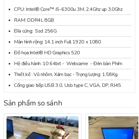
CPU: Intel® Core™ i5-6300u 3M, 2.4Ghz up 3.0Ghz
RAM: DDR4L 8GB
Đĩa cứng: Ssd 256G
Cấu hình chi tiết
:
Màn hình rộng: 14.1 inch Full 1920 x 1080
– Bộ xử lý: Intel Core i5 6300U (2 core 4 thread x 2.4 GHz;
Đồ họa:Intel® HD Graphics 520
Turbo Boost 3.0 Ghz; 3MB Cache)
Hệ điều hành :10 64bit - Webcame - Đèn bàn Phím
– Bộ nhớ trong: 8GB DDR3L
Thiết kế : Vỏ nhôm, Xám bạc - Trọng lượng: 1.58Kg
– Ổ đĩa cứng: SSD 128 GB
Cổng giao tiếp:USB 3.0, Usb type C, VGA, DP, RJ45
– Card màn hình: Intel HD Graphics 520
Sản phẩm so sánh
– Màn hình: 14 inch HD/ Full HD/ 2K
– Cổng kết nối: 2 x USB 3.0; 1 x USB 3.0 Type C; Display Port;
VGA; LAN/RJ45; 3.5mm Audio Jack; Multi Card Reader
– PIN: 48Whr