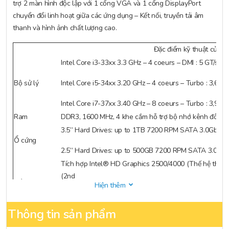
trợ 2 màn hình độc lập với 1 cổng VGA và 1 cổng DisplayPort
chuyển đổi linh hoạt giữa các ứng dụng – Kết nối, truyền tải âm
thanh và hình ảnh chất lượng cao.
Đặc điểm kỹ thuật của
H
Intel Core i3-33xx 3.3 GHz – 4 coeurs – DMI : 5 GT/s 
Bộ sử lý
Intel Core i5-34xx 3.20 GHz – 4 coeurs – Turbo : 3,60
Intel Core i7-37xx 3.40 GHz – 8 coeurs – Turbo : 3,90
Ram
DDR3, 1600 MHz, 4 khe cắm hỗ trợ bộ nhớ kênh đôi, 
3.5” Hard Drives: up to 1TB 7200 RPM SATA 3.0Gb/s
Ổ cứng
2.5” Hard Drives: up to 500GB 7200 RPM SATA 3.0GB/
Tích hợp Intel® HD Graphics 2500/4000 (Thế hệ thứ ba 
(2nd
Đồ họa
Hiện thêm
thế hệ Core i3 CPU); Tích hợp Intel® HD Graphics (C
RADEON HD 7570; Tùy chọn rời rạc 1GB AMD RADE
Thông tin sản phẩm
Âm thanh
High Definition Audio with Realtek ALC261 codec (all p
USB 2.0: 4 cổng trước và 2 cổng sau. USB 3.0: 4 cổng 