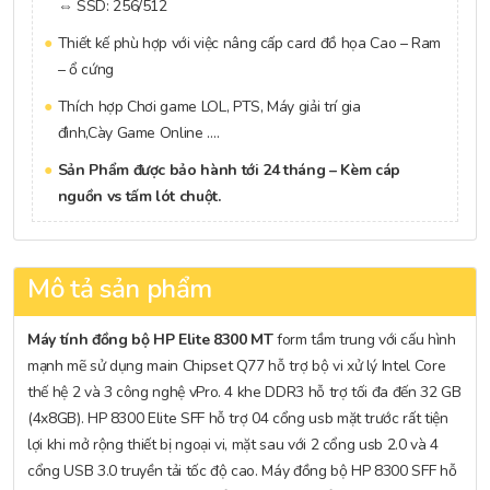
⇔ SSD: 256/512
Thiết kế phù hợp với việc nâng cấp card đồ họa Cao – Ram
– ổ cứng
Thích hợp Chơi game LOL, PTS, Máy giải trí gia
đình,Cày Game Online ….
Sản Phẩm được bảo hành tới 24 tháng – Kèm cáp
nguồn vs tấm lót chuột.
Mô tả sản phẩm
Máy tính đồng bộ HP Elite 8300 MT
form tầm trung với cấu hình
mạnh mẽ sử dụng main Chipset Q77 hỗ trợ bộ vi xử lý Intel Core
thế hệ 2 và 3 công nghệ vPro. 4 khe DDR3 hỗ trợ tối đa đến 32 GB
(4x8GB). HP 8300 Elite SFF hỗ trợ 04 cổng usb mặt trước rất tiện
lợi khi mở rộng thiết bị ngoại vi, mặt sau với 2 cổng usb 2.0 và 4
cổng USB 3.0 truyền tải tốc độ cao. Máy đồng bộ HP 8300 SFF hỗ