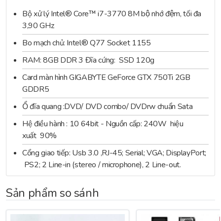
Cổng giao
Bộ xử lý Intel® Core™ i7-3770 8M bộ nhớ đệm, tối đa
PS/2: phím và chuột mặt sau. Video: 1 cổng VGA và cổ
tiếp
3,90 GHz
Audio: Jack 3.5mm gồm microphone & headphone mặt tr
Bo mạch chủ: Intel® Q77 Socket 1155
Mạng
Intel® 82579LM Ethernet LAN 10/100/1000; card tùy
RAM: 8GB DDR 3 Đĩa cứng: SSD 120g
PCIe x 1
Card màn hình GIGABYTE GeForce GTX 750Ti 2GB
Khe mở rộng
PCIe x16 x 2.
GDDR5
PCI X1
Ổ đĩa quang :DVD/ DVD combo/ DVDrw chuẩn Sata
Hệ điều hành : 10 64bit - Nguồn cấp: 240W hiệu
xuất 90%
Cổng giao tiếp: Usb 3.0 ,RJ-45; Serial; VGA; DisplayPort;
PS2; 2 Line-in (stereo / microphone), 2 Line-out.
Sản phẩm so sánh