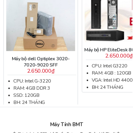
Máy bộ HP EliteDesk 8
2.650.000₫
Máy bộ dell Optiplex 3020-
7020-9020 SFF
CPU: Intel G3220
2.650.000₫
RAM: 4GB : 120GB
VGA: Intel HD 4400
CPU: Intel G-3220
BH: 24 THÁNG
RAM: 4GB DDR 3
SSD: 120GB
BH: 24 THÁNG
Máy Tính BMT