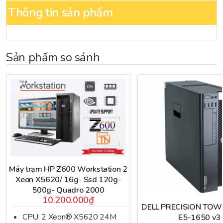
Thông tin sản phẩm
Chipset
Intel® C612
32GB Micron DDR4 ECC Registered /
Bộ nhớ trong
2133 (2 x 16GB)
Sản phẩm so sánh
GPU (Card đồ họa)
xxxx
Ổ cứng
256GB SSD WD SATA 3
Giao tiếp mạng
2 x Intel® I210AT
Trước:
1 x USB 3.0
Máy trạm HP Z600 Workstation 2
2 x USB 2.0
Xeon X5620/ 16g- Ssd 120g-
1 x Microphone jack
500g- Quadro 2000
10.200.000₫
DELL PRECISION TOW
1 x Headphone jack
CPU: 2 Xeon® X5620 24M
E5-1650 v3