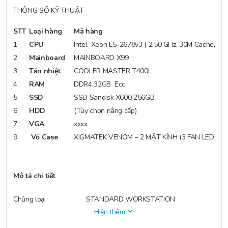
THÔNG SỐ KỸ THUẬT
STT
Loại hàng
Mã hàng
1
CPU
Intel Xeon E5-2678v3 ( 2.50 GHz, 30M Cache, 12C
2
Mainboard
MAINBOARD X99
3
Tản nhiệt
COOLER MASTER T400I
4
RAM
DDR4 32GB Ecc
5
SSD
SSD Sandisk X600 256GB
6
HDD
(Tùy chọn nâng cấp)
7
VGA
xxxx
9
Vỏ Case
XIGMATEK VENOM – 2 MẶT KÍNH (3 FAN LED)
Mô tả chi tiết
Chủng loại
STANDARD WORKSTATION
Hiện thêm
Bộ vi xử lý
02 x CPU Intel Xeon E5-2678 v3