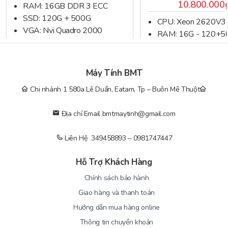
10.800.000
RAM: 16GB DDR 3 ECC
Cổng giao tiếp
SSD: 120G + 500G
CPU: Xeon 2620V3
Sau:
VGA: Nvi Quadro 2000
RAM: 16G - 120+5
VGA: Quadro K620
2 x USB 3.1 Gen 1
BH: 24 THÁNG
2 x USB 2.0
Máy Tính BMT
1 x VGA Port
Chi nhánh 1 580a Lê Duẩn, Eatam, Tp – Buôn Mê Thuột
2 x GbE LAN
Địa chỉ Email bmtmaytinh@gmail.com
1 x PS/2 KB/Mouse
Liên Hệ 349458893 – 0981747447
Nguồn
SEGOTEP SG-D700
Hỗ Trợ Khách Hàng
Hệ điều hành
Window 10 Pro 64bit
Chính sách bảo hành
Giao hàng và thanh toán
Hướng dẫn mua hàng online
Thông tin chuyển khoản