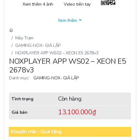
Xem thêm 4 ảnh
Video trên tay
Xem thêm
Máy Trạm
GAMING-NOX- GIẢ LẬP
NOXPLAYER APP WS02 – XEON E5 2678v3
NOXPLAYER APP WS02 – XEON E5
2678v3
Danh mục:
GAMING-NOX- GIẢ LẬP
Còn hàng
Tình trạng
13.100.000
₫
Giá bán
Khuyến mãi - Quà tặng