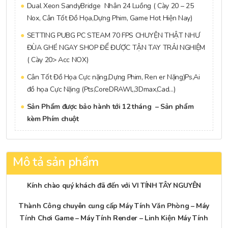
Dual Xeon SandyBridge Nhân 24 Luồng ( Cày 20 – 25
Nox, Cân Tốt Đồ Họa,Dựng Phim, Game Hot Hiện Nay)
SETTING PUBG PC STEAM 70 FPS CHUYỆN THẬT NHƯ
ĐÙA GHÉ NGAY SHOP ĐỂ ĐƯỢC TẬN TAY TRẢI NGHIỆM
( Cày 20> Acc NOX)
Cân Tốt Đồ Họa Cực nặng,Dựng Phim, Ren er Nặng)Ps,Ai
đồ họa Cực Nặng (Pts,CoreDRAWl,,3Dmax,Cad…)
Sản Phẩm được bảo hành tới 12 tháng – Sản phẩm
kèm Phím chuột
Mô tả sản phẩm
Kính chào quý khách đã đến với VI TÍNH TÂY NGUYÊN
Thành Công chuyên cung cấp
Máy Tính Văn Phòng
–
Máy
Tính Chơi Game
–
Máy Tính Render
–
Linh Kiện Máy Tính